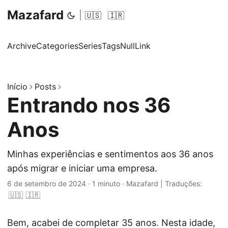
Mazafard
|
🇺🇸
🇮🇷
Archive
Categories
Series
Tags
NullLink
Início
Posts
Entrando nos 36
Anos
Minhas experiências e sentimentos aos 36 anos
após migrar e iniciar uma empresa.
6 de setembro de 2024
·
1 minuto
·
Mazafard
|
Traduções:
🇺🇸
🇮🇷
Bem, acabei de completar 35 anos. Nesta idade,