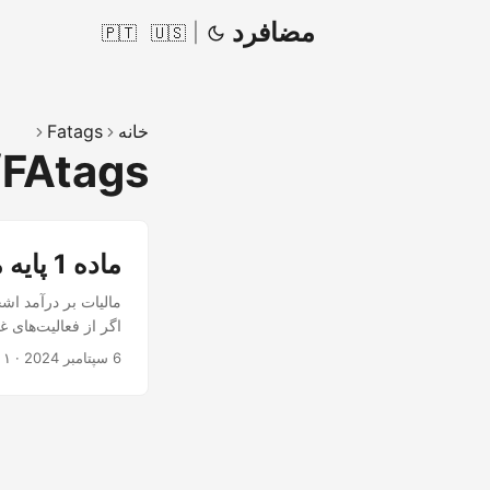
مضافرد
|
🇵🇹
🇺🇸
خانه
Fatags
FAtags/مالی
ماده 1 پایه مالیات
6 سپتامبر 2024
·
۱ دقیقه
صرف‌نظر از مکانی ک