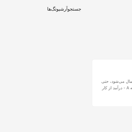
جستجو
آرشیو
تگ‌ها
ی زیر اعمال می‌شود، حتی
اگر از فعالیت‌های غیرقانونی به‌دست آمده باشد، پس از اعمال کسرها و معافیت‌های مربوطه: دسته A - درآمد از کار
وابسته؛ دسته B - درآمدهای تجاری و حرفه‌ای؛ دسته E - درآمد از سرمایه؛ دسته F - درآمدهای ملکی؛ دسته G -
شمول مالیات است،