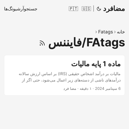
مضافرد
|
🇺🇸
🇵🇹
جستجو
آرشیو
تگ‌ها
خانه
Fatags
FAtags/فایننس
ماده 1 پایه مالیات
مالیات بر درآمد اشخاص حقیقی (IRS) بر اساس ارزش سالانه
درآمدهای ناشی از دسته‌های زیر اعمال می‌شود، حتی اگر از
فعالیت‌های غیرقانونی به‌دست آمده باشد، پس از اعمال کسرها و
6 سپتامبر 2024
·
۱ دقیقه
·
مضا فرد
معافیت‌های مربوطه: دسته A - درآمد از کار وابسته؛ دسته B -
درآمدهای تجاری و حرفه‌ای؛ دسته E - درآمد از سرمایه؛ دسته F -
درآمدهای ملکی؛ دسته G - افزایش دارایی‌ها؛ دسته H - مستمری‌ها.
درآمد، چه به صورت نقدی و چه به صورت عینی، مشمول مالیات
است، صرف‌نظر از مکانی که به‌دست آمده، ارز و یا شیوه‌ای که
دریافت شده است.